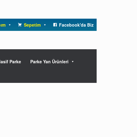
bım
Sepetim
Facebook'da Biz
asif Parke
Parke Yan Ürünleri