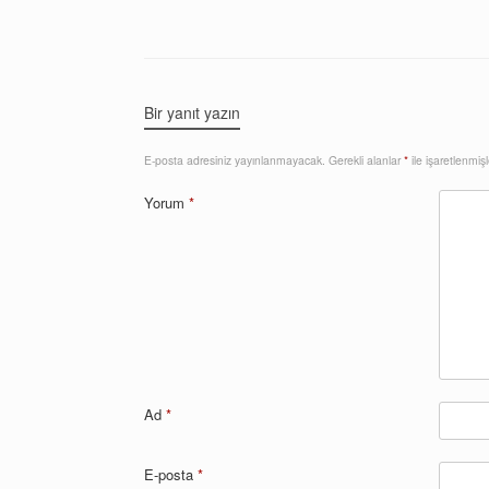
Bir yanıt yazın
E-posta adresiniz yayınlanmayacak.
Gerekli alanlar
*
ile işaretlenmişl
Yorum
*
Ad
*
E-posta
*