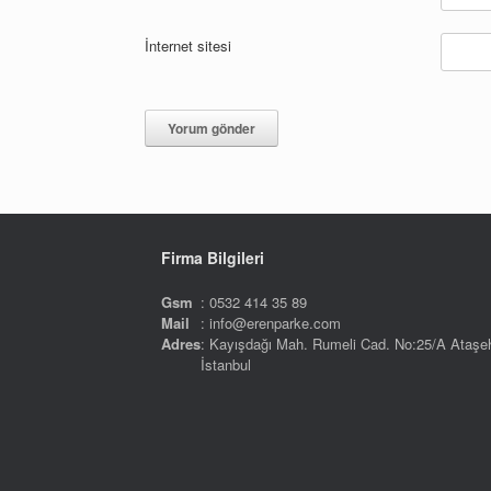
İnternet sitesi
Firma Bilgileri
Gsm
: 0532 414 35 89
Mail
: info@erenparke.com
Adres
: Kayışdağı Mah. Rumeli Cad. No:25/A Ataşeh
İstanbul