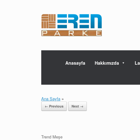
Skip
to
content
Anasayfa
Hakkımızda
La
Ana Sayfa
»
← Previous
Next →
Trend Meşe