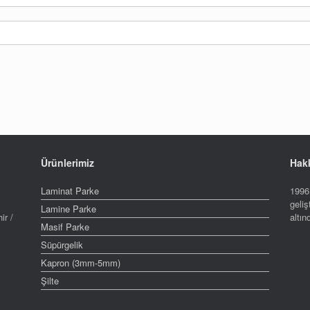
Ürünlerimiz
Hak
Laminat Parke
1996 
geliş
Lamine Parke
ir /
altı
Masif Parke
Süpürgelik
Kapron (3mm-5mm)
Şilte