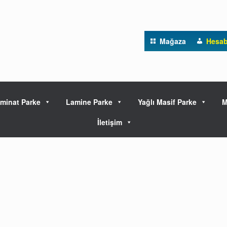
Mağaza
Hesa
minat Parke
Lamine Parke
Yağlı Masif Parke
M
İletişim