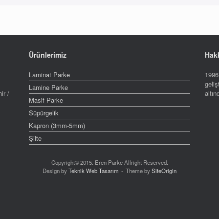
Ürünlerimiz
Hak
Laminat Parke
1996 
geliş
Lamine Parke
ir /
altı
Masif Parke
Süpürgelik
Kapron (3mm-5mm)
Şilte
Copyright© 2015. Eren Parke Allright Reserved.
Design by
Teknik Web Tasarım
Theme by
SiteOrigin