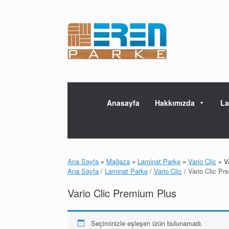
Skip
to
content
Anasayfa
Hakkımızda
La
Ana Sayfa
»
Mağaza
»
Laminat Parke
»
Vario Clic
»
Va
Ana Sayfa
/
Laminat Parke
/
Vario Clic
/ Vario Clic Pr
Vario Clic Premium Plus
Seçiminizle eşleşen ürün bulunamadı.