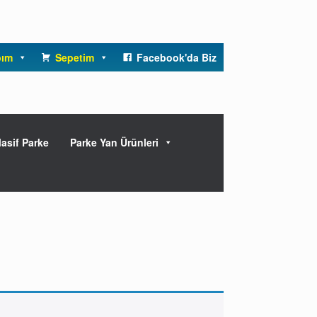
bım
Sepetim
Facebook'da Biz
asif Parke
Parke Yan Ürünleri