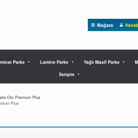
Mağaza
Hesa
minat Parke
Lamine Parke
Yağlı Masif Parke
M
İletişim
rio Clic Premium Plus
emium Plus