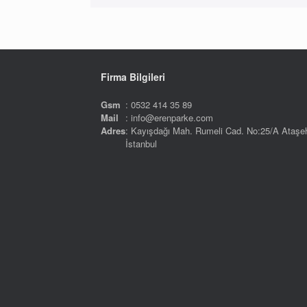
Firma Bilgileri
Gsm
: 0532 414 35 89
Mail
: info@erenparke.com
Adres
: Kayışdağı Mah. Rumeli Cad. No:25/A Ataşeh
İstanbul