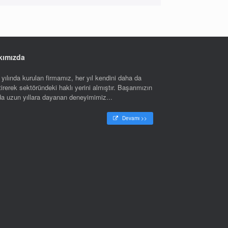
kımızda
yılında kurulan firmamız, her yıl kendini daha da
tirerek sektöründeki haklı yerini almıştır. Başarımızın
nda uzun yıllara dayanan deneyimimiz...
Devamı >>