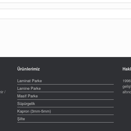
Ürünlerimiz
Hak
Laminat Parke
1996 
geliş
Lamine Parke
ir /
altı
Masif Parke
Süpürgelik
Kapron (3mm-5mm)
Şilte