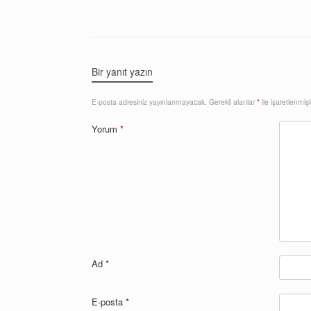
Bir yanıt yazın
E-posta adresiniz yayınlanmayacak.
Gerekli alanlar
*
ile işaretlenmişl
Yorum
*
Ad
*
E-posta
*