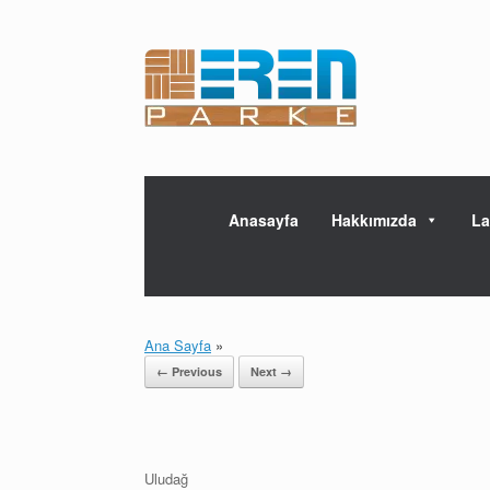
Skip
to
content
Anasayfa
Hakkımızda
La
Ana Sayfa
»
← Previous
Next →
Uludağ