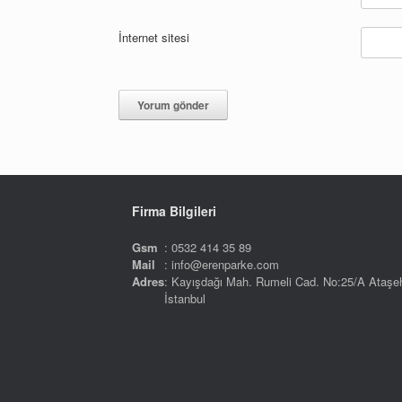
İnternet sitesi
Firma Bilgileri
Gsm
: 0532 414 35 89
Mail
: info@erenparke.com
Adres
: Kayışdağı Mah. Rumeli Cad. No:25/A Ataşeh
İstanbul