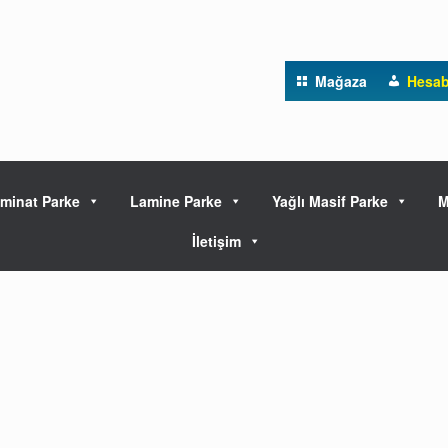
Mağaza
Hesa
minat Parke
Lamine Parke
Yağlı Masif Parke
M
İletişim