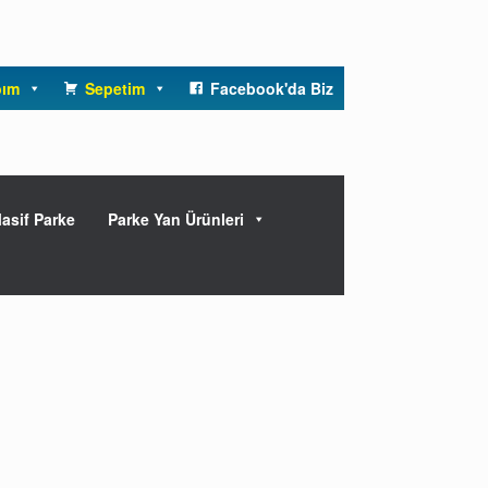
bım
Sepetim
Facebook'da Biz
asif Parke
Parke Yan Ürünleri