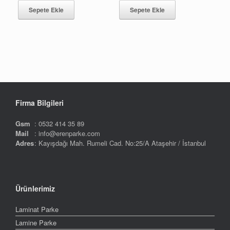
290,00.
fiyat:
290,00.
fiyat:
Sepete Ekle
Sepete Ekle
270,00.
270,00.
Firma Bilgileri
Gsm
: 0532 414 35 89
Mail
: info@erenparke.com
Adres
: Kayışdağı Mah. Rumeli Cad. No:25/A Ataşehir / İstanbul
Ürünlerimiz
Laminat Parke
Lamine Parke