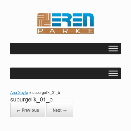
Skip
to
content
Ana Sayfa
»
supurgelik_01_b
supurgelik_01_b
← Previous
Next →