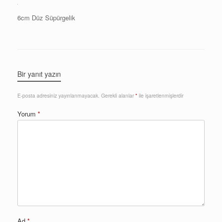
6cm Düz Süpürgelik
Bir yanıt yazın
E-posta adresiniz yayınlanmayacak.
Gerekli alanlar
*
ile işaretlenmişlerdir
Yorum
*
Ad
*