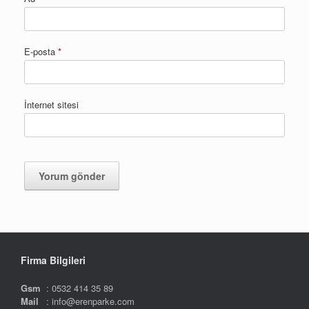
E-posta
*
İnternet sitesi
Firma Bilgileri
Gsm
: 0532 414 35 89
Mail
: info@erenparke.com