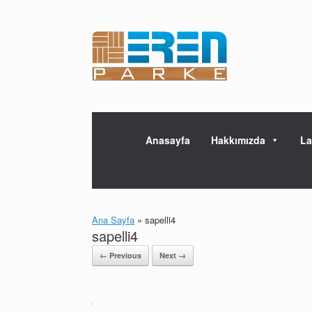
Skip
to
content
Anasayfa
Hakkımızda
La
Ana Sayfa
»
sapelli4
sapelli4
← Previous
Next →