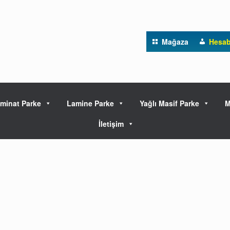
Mağaza
Hesa
minat Parke
Lamine Parke
Yağlı Masif Parke
M
İletişim