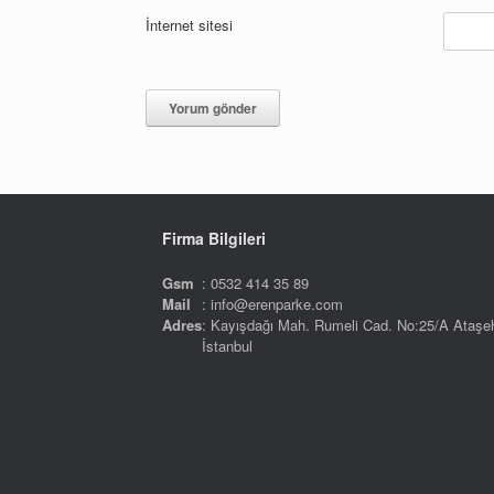
İnternet sitesi
Firma Bilgileri
Gsm
: 0532 414 35 89
Mail
: info@erenparke.com
Adres
: Kayışdağı Mah. Rumeli Cad. No:25/A Ataşeh
İstanbul