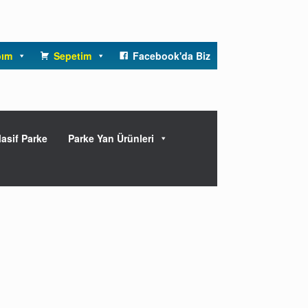
bım
Sepetim
Facebook'da Biz
asif Parke
Parke Yan Ürünleri