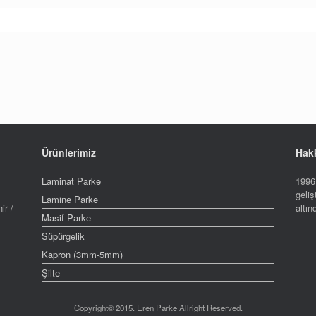
Ürünlerimiz
Hak
Laminat Parke
1996 
geliş
Lamine Parke
ir /
altı
Masif Parke
Süpürgelik
Kapron (3mm-5mm)
Şilte
Copyright© 2015. Eren Parke Allright Reserved.