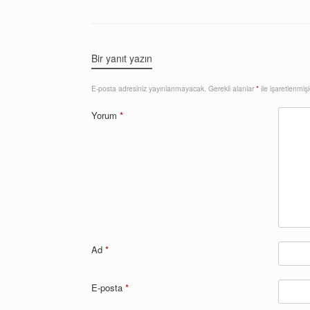
Bir yanıt yazın
E-posta adresiniz yayınlanmayacak.
Gerekli alanlar
*
ile işaretlenmişl
Yorum
*
Ad
*
E-posta
*