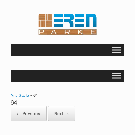
Skip
to
content
Ana Sayfa
»
64
64
← Previous
Next →