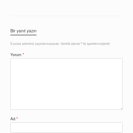
Bir yanıt yazın
E-posta adresiniz yayınlanmayacak.
Gerekli alanlar
*
ile işaretlenmişlerdir
Yorum
*
Ad
*