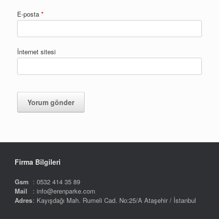
E-posta
*
İnternet sitesi
Firma Bilgileri
Gsm
: 0532 414 35 89
Mail
: info@erenparke.com
Adres
: Kayışdağı Mah. Rumeli Cad. No:25/A Ataşehir / İstanbul