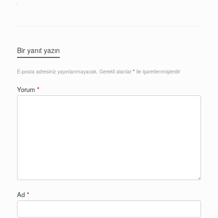
Bir yanıt yazın
E-posta adresiniz yayınlanmayacak.
Gerekli alanlar
*
ile işaretlenmişlerdir
Yorum
*
Ad
*