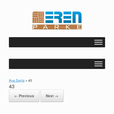
Skip
to
content
Ana Sayfa
»
43
43
← Previous
Next →