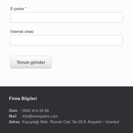
E-posta
*
İnternet sitesi
Firma Bilgileri
Gsm
: 0532 414 35 89
Mail
: info@erenparke.com
Adres
: Kayışdağı Mah. Rumeli Cad. No:25/A Ataşehir / İstanbul