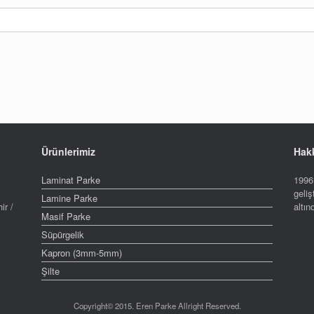
Ürünlerimiz
Hak
Laminat Parke
1996 
geliş
Lamine Parke
ir /
altı
Masif Parke
Süpürgelik
Kapron (3mm-5mm)
Şilte
Copyright© 2015. Eren Parke Allright Reserved.