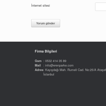
İnternet sitesi
Firma Bilgileri
Gsm
: 0532 414 35 89
Mail
: info@erenparke.com
Adres
: Kayışdağı Mah. Rumeli Cad. No:25/A Ataşeh
İstanbul