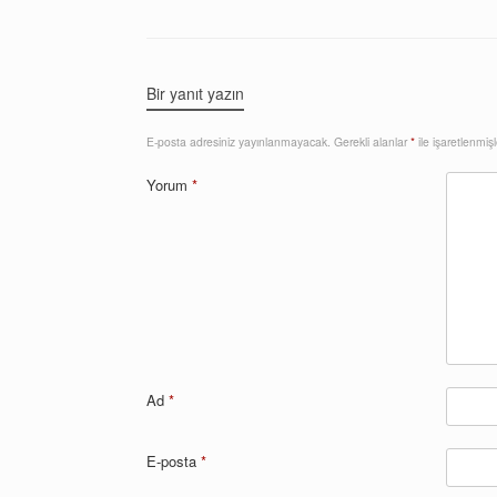
Bir yanıt yazın
E-posta adresiniz yayınlanmayacak.
Gerekli alanlar
*
ile işaretlenmişl
Yorum
*
Ad
*
E-posta
*