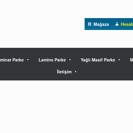
Mağaza
Hesa
minat Parke
Lamine Parke
Yağlı Masif Parke
M
İletişim