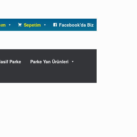
bım
Sepetim
Facebook'da Biz
asif Parke
Parke Yan Ürünleri