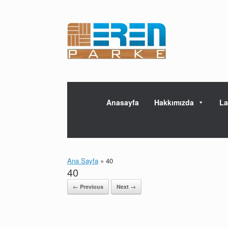
Skip
to
content
Anasayfa
Hakkımızda
La
Ana Sayfa
»
40
40
← Previous
Next →