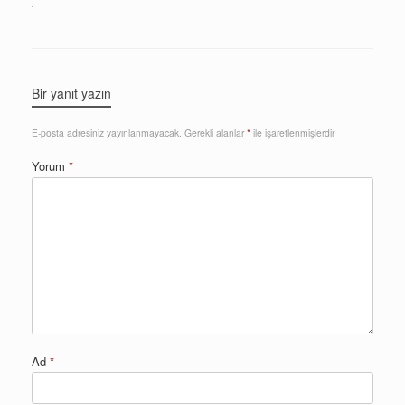
Bir yanıt yazın
E-posta adresiniz yayınlanmayacak.
Gerekli alanlar
*
ile işaretlenmişlerdir
Yorum
*
Ad
*