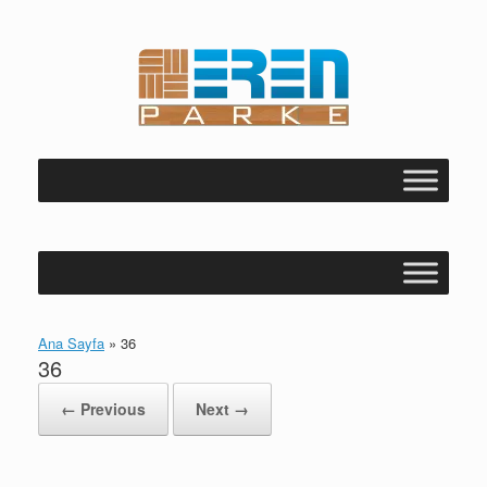
Skip
to
content
Ana Sayfa
»
36
36
← Previous
Next →