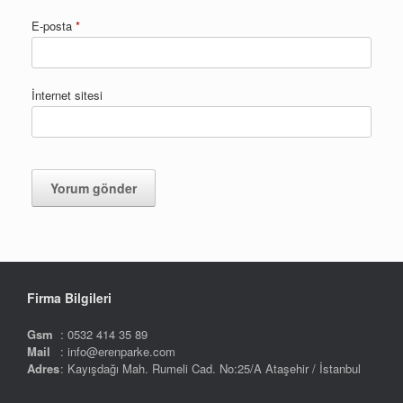
E-posta
*
İnternet sitesi
Firma Bilgileri
Gsm
: 0532 414 35 89
Mail
: info@erenparke.com
Adres
: Kayışdağı Mah. Rumeli Cad. No:25/A Ataşehir / İstanbul