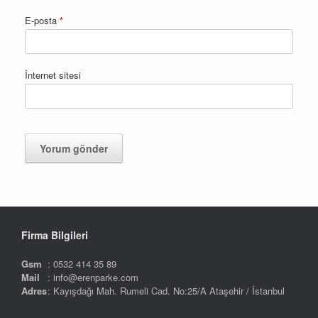
E-posta
*
İnternet sitesi
Firma Bilgileri
Gsm
: 0532 414 35 89
Mail
: info@erenparke.com
Adres
: Kayışdağı Mah. Rumeli Cad. No:25/A Ataşehir / İstanbul