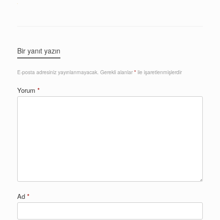
Bir yanıt yazın
E-posta adresiniz yayınlanmayacak.
Gerekli alanlar
*
ile işaretlenmişlerdir
Yorum
*
Ad
*