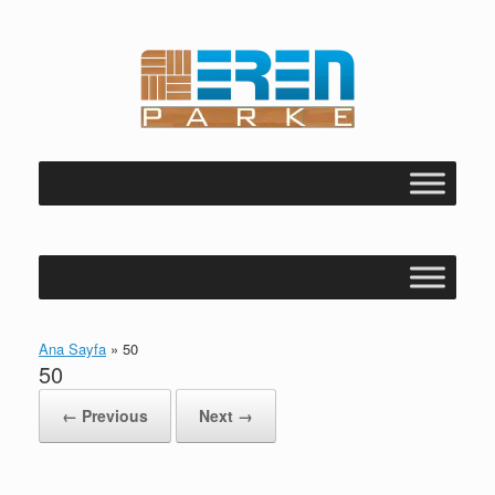
Skip
to
content
Ana Sayfa
»
50
50
← Previous
Next →