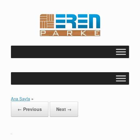
Skip
to
content
Ana Sayfa
»
← Previous
Next →