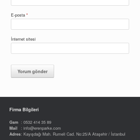
E-posta
*
İnternet sitesi
Firma Bilgileri
Gsm
: 0532 414 35 89
Mail
: info@erenparke.com
Adres
: Kayışdağı Mah. Rumeli Cad. No:25/A Ataşehir / İstanbul