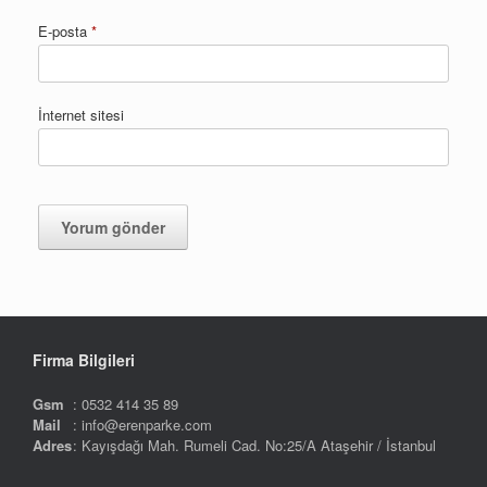
E-posta
*
İnternet sitesi
Firma Bilgileri
Gsm
: 0532 414 35 89
Mail
: info@erenparke.com
Adres
: Kayışdağı Mah. Rumeli Cad. No:25/A Ataşehir / İstanbul