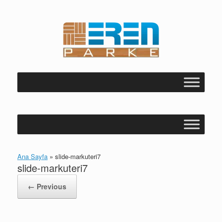
Skip
to
content
Ana Sayfa
»
slide-markuteri7
slide-markuteri7
← Previous