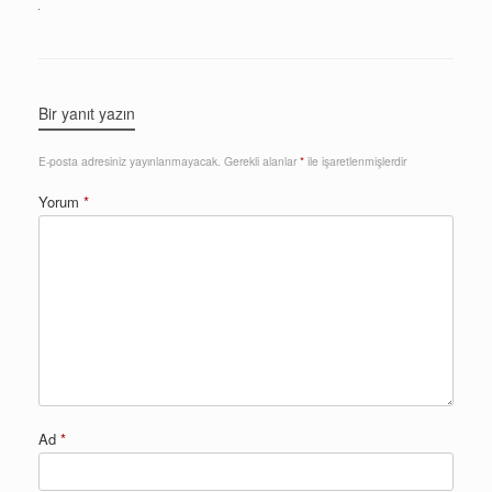
Bir yanıt yazın
E-posta adresiniz yayınlanmayacak.
Gerekli alanlar
*
ile işaretlenmişlerdir
Yorum
*
Ad
*