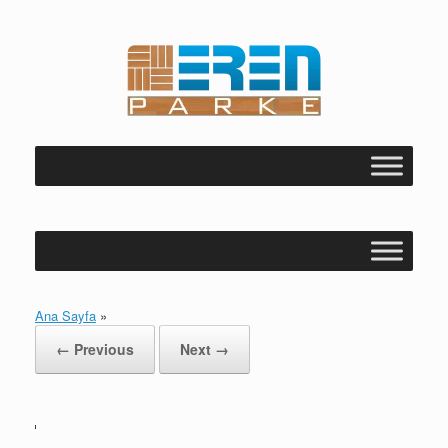
Skip
to
content
Ana Sayfa
»
← Previous
Next →