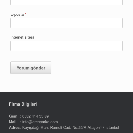
E-posta
*
İnternet sitesi
Firma Bilgileri
Gsm
: 0532 414 35 89
Mail
: info@erenparke.com
Adres
: Kayışdağı Mah. Rumeli Cad. No:25/A Ataşehir / İstanbul