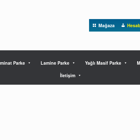
Mağaza
Hesa
minat Parke
Lamine Parke
Yağlı Masif Parke
M
İletişim