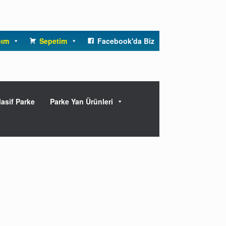
bım
Sepetim
Facebook'da Biz
asif Parke
Parke Yan Ürünleri