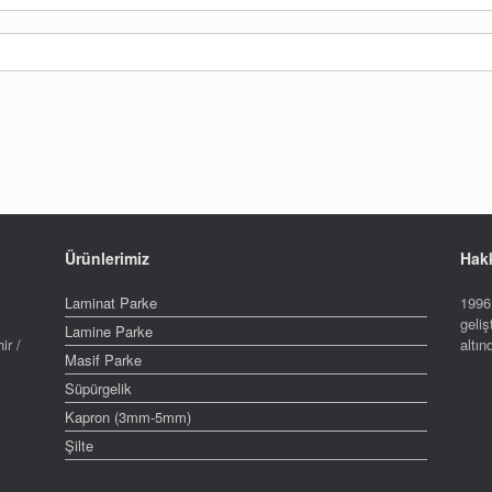
Ürünlerimiz
Hak
Laminat Parke
1996 
geliş
Lamine Parke
ir /
altı
Masif Parke
Süpürgelik
Kapron (3mm-5mm)
Şilte