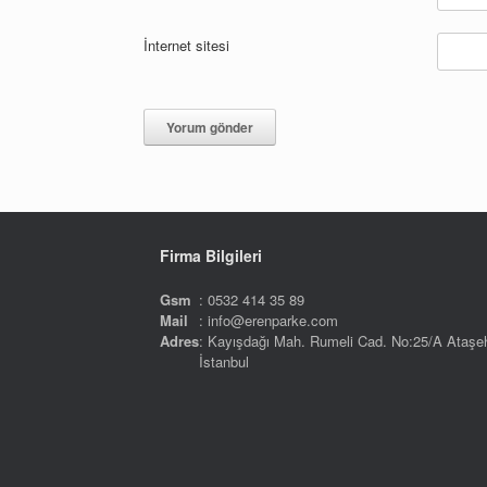
İnternet sitesi
Firma Bilgileri
Gsm
: 0532 414 35 89
Mail
: info@erenparke.com
Adres
: Kayışdağı Mah. Rumeli Cad. No:25/A Ataşeh
İstanbul