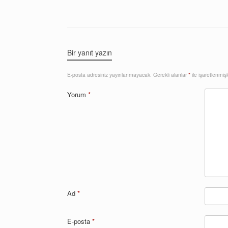
Bir yanıt yazın
E-posta adresiniz yayınlanmayacak.
Gerekli alanlar
*
ile işaretlenmişl
Yorum
*
Ad
*
E-posta
*