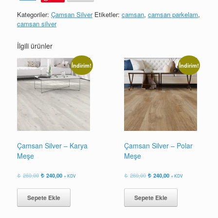
Meşe
adet
Kategoriler:
Çamsan Silver
Etiketler:
camsan
,
camsan parkelam
,
camsan silver
İlgili ürünler
İndirim!
İndirim!
Çamsan Silver – Karya
Çamsan Silver – Polar
Meşe
Meşe
Orijinal
Şu
Orijinal
Şu
260,00
240,00
260,00
240,00
+ KDV
+ KDV
fiyat:
andaki
fiyat:
andaki
260,00.
fiyat:
260,00.
fiyat:
Sepete Ekle
Sepete Ekle
240,00.
240,00.