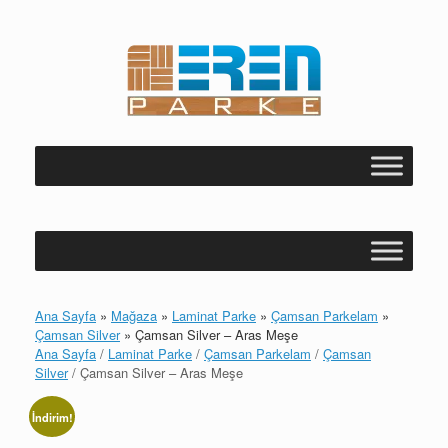
Skip
to
content
Ana Sayfa
»
Mağaza
»
Laminat Parke
»
Çamsan Parkelam
»
Çamsan Silver
»
Çamsan Silver – Aras Meşe
Ana Sayfa
/
Laminat Parke
/
Çamsan Parkelam
/
Çamsan
Silver
/ Çamsan Silver – Aras Meşe
İndirim!