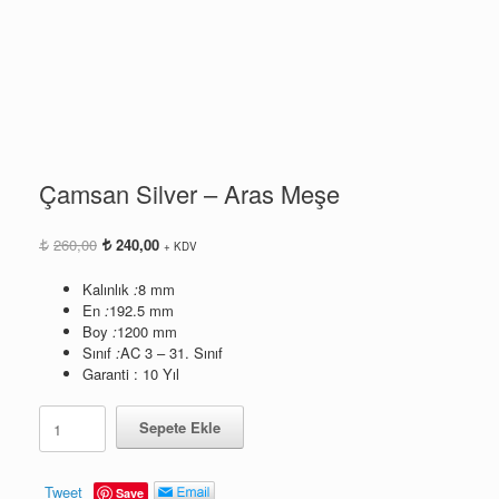
Çamsan Silver – Aras Meşe
Orijinal
Şu
260,00
240,00
+ KDV
fiyat:
andaki
260,00.
fiyat:
Kalınlık
:
8 mm
240,00.
En
:
192.5 mm
Boy
:
1200 mm
Sınıf
:
AC 3 – 31. Sınıf
Garanti : 10 Yıl
Çamsan
Sepete Ekle
Silver
-
Aras
Tweet
Save