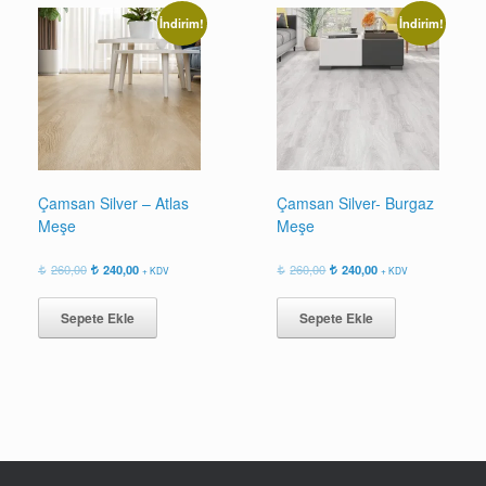
İndirim!
İndirim!
Çamsan Silver – Atlas
Çamsan Silver- Burgaz
Meşe
Meşe
Orijinal
Şu
Orijinal
Şu
260,00
240,00
260,00
240,00
+ KDV
+ KDV
fiyat:
andaki
fiyat:
andaki
260,00.
fiyat:
260,00.
fiyat:
Sepete Ekle
Sepete Ekle
240,00.
240,00.