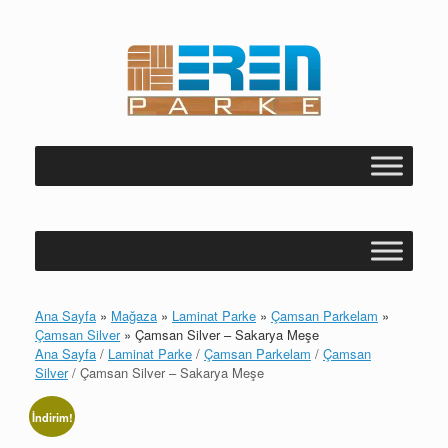
Skip
to
content
Ana Sayfa
»
Mağaza
»
Laminat Parke
»
Çamsan Parkelam
»
Çamsan Silver
»
Çamsan Silver – Sakarya Meşe
Ana Sayfa
/
Laminat Parke
/
Çamsan Parkelam
/
Çamsan
Silver
/ Çamsan Silver – Sakarya Meşe
İndirim!