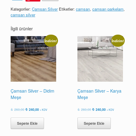
Meşe
adet
Kategoriler:
Çamsan Silver
Etiketler:
camsan
,
camsan parkelam
,
camsan silver
İlgili ürünler
İndirim!
İndirim!
Çamsan Silver – Didim
Çamsan Silver – Karya
Meşe
Meşe
Orijinal
Şu
Orijinal
Şu
260,00
240,00
260,00
240,00
+ KDV
+ KDV
fiyat:
andaki
fiyat:
andaki
260,00.
fiyat:
260,00.
fiyat:
Sepete Ekle
Sepete Ekle
240,00.
240,00.