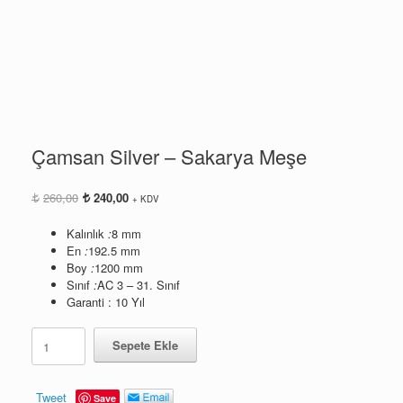
Çamsan Silver – Sakarya Meşe
Orijinal
Şu
260,00
240,00
+ KDV
fiyat:
andaki
260,00.
fiyat:
Kalınlık
:
8 mm
240,00.
En
:
192.5 mm
Boy
:
1200 mm
Sınıf
:
AC 3 – 31. Sınıf
Garanti : 10 Yıl
Çamsan
Sepete Ekle
Silver
-
Sakarya
Tweet
Save