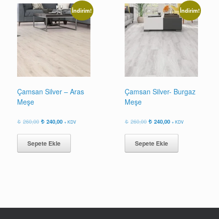
İndirim!
İndirim!
Çamsan Silver – Aras
Çamsan Silver- Burgaz
Meşe
Meşe
Orijinal
Şu
Orijinal
Şu
260,00
240,00
260,00
240,00
+ KDV
+ KDV
fiyat:
andaki
fiyat:
andaki
260,00.
fiyat:
260,00.
fiyat:
Sepete Ekle
Sepete Ekle
240,00.
240,00.