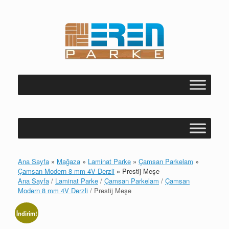
Skip
to
content
Ana Sayfa
»
Mağaza
»
Laminat Parke
»
Çamsan Parkelam
»
Çamsan Modern 8 mm 4V Derzli
»
Prestij Meşe
Ana Sayfa
/
Laminat Parke
/
Çamsan Parkelam
/
Çamsan
Modern 8 mm 4V Derzli
/ Prestij Meşe
İndirim!