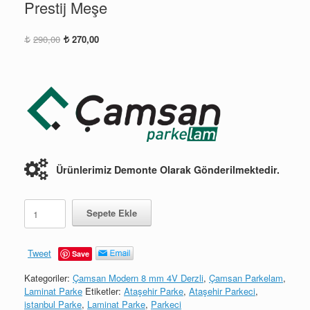
Prestij Meşe
Orijinal
Şu
290,00
270,00
fiyat:
andaki
290,00.
fiyat:
270,00.
Ürünlerimiz Demonte Olarak Gönderilmektedir.
Prestij
Sepete Ekle
Meşe
adet
Tweet
Save
Kategoriler:
Çamsan Modern 8 mm 4V Derzli
,
Çamsan Parkelam
,
Laminat Parke
Etiketler:
Ataşehir Parke
,
Ataşehir Parkeci
,
istanbul Parke
,
Laminat Parke
,
Parkeci