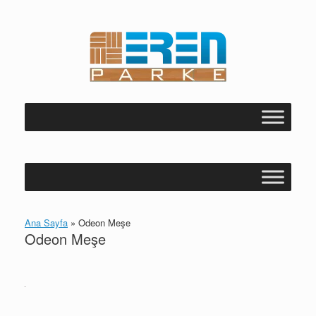
Skip
to
content
Ana Sayfa
»
Odeon Meşe
Odeon Meşe