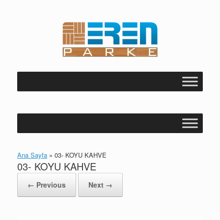
Skip
to
content
Ana Sayfa
»
03- KOYU KAHVE
03- KOYU KAHVE
← Previous
Next →