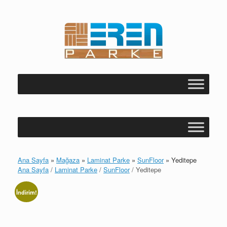
Skip
to
content
Ana Sayfa
»
Mağaza
»
Laminat Parke
»
SunFloor
»
Yeditepe
Ana Sayfa
/
Laminat Parke
/
SunFloor
/ Yeditepe
İndirim!