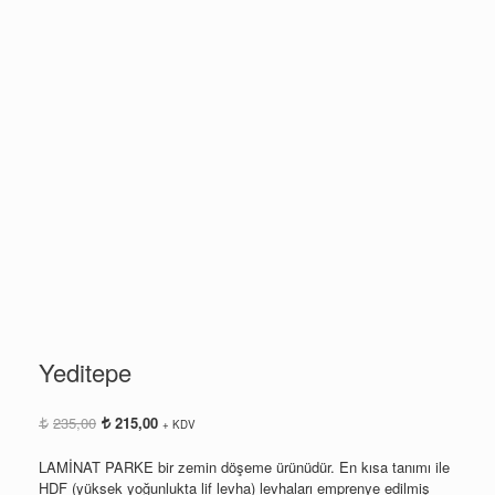
Yeditepe
Orijinal
Şu
235,00
215,00
+ KDV
fiyat:
andaki
235,00.
fiyat:
LAMİNAT PARKE bir zemin döşeme ürünüdür. En kısa tanımı ile
215,00.
HDF (yüksek yoğunlukta lif levha) levhaları emprenye edilmiş