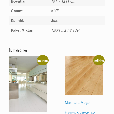
Boyutlar
191 × 1291 cm
Garanti
5 YIL
Kalınlık
8mm
Paket Miktarı
1,979 m2 / 8 adet
İlgili ürünler
İndirim!
İndirim!
Marmara Meşe
Orijinal
Şu
360,00
340,00
+ KDV