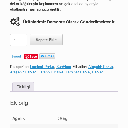
dekor kâğıtlarıyla kaplanması ve çok özel detaylarıyla
ebatlandırılması sonucu üretilir.
Ürünlerimiz Demonte Olarak Gönderilmektedir.
Yeditepe
Sepete Ekle
adet
Tweet
Save
Kategoriler:
Laminat Parke
,
SunFloor
Etiketler:
Ataşehir Parke
,
Ataşehir Parkeci
,
istanbul Parke
,
Laminat Parke
,
Parkeci
Ek bilgi
Ek bilgi
Ağırlık
15 kg