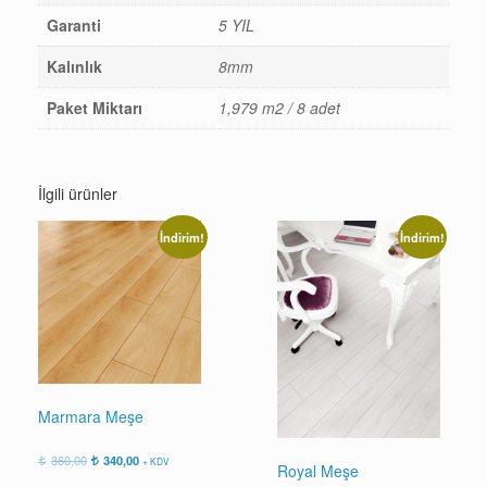
Garanti
5 YIL
Kalınlık
8mm
Paket Miktarı
1,979 m2 / 8 adet
İlgili ürünler
İndirim!
İndirim!
Marmara Meşe
Orijinal
Şu
360,00
340,00
+ KDV
Royal Meşe
fiyat:
andaki