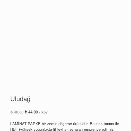
Uludağ
Orijinal
Şu
48,00
44,00
+ KDV
fiyat:
andaki
48,00.
fiyat:
LAMİNAT PARKE bir zemin döşeme ürünüdür. En kısa tanımı ile
44,00.
HDF (yüksek yoğunlukta lif levha) levhaları emprenye edilmiş