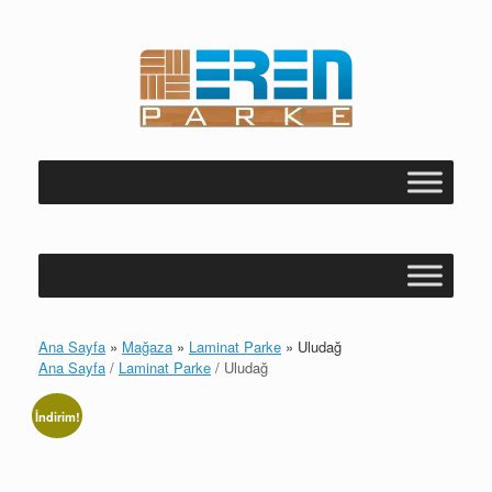
Skip
to
content
Ana Sayfa
»
Mağaza
»
Laminat Parke
»
Uludağ
Ana Sayfa
/
Laminat Parke
/ Uludağ
İndirim!