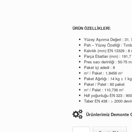
268,00.
fiyat:
248,00.
ÜRÜN ÖZELLİKLERİ:
Yüzey Aşınma Değeri : 31. 
Pah – Yüzey Özelliği : Tımb
Kalınlık (mm) EN 13329 : 
Parça Ebatları (mm) : 191
Pres sacı derinliği : 50-75 m
Paket içi adedi : 8
m² / Paket : 1,8456 m²
Paket Ağırlığı : 14 kg ± 1 kg
Paket / Palet : 60 paket
m² / Palet : 110,736 m²
Hdf yoğunluğu EN 323 : 900
Taber EN 438 : > 2000 devir
Ürünlerimiz Demonte O
Terme