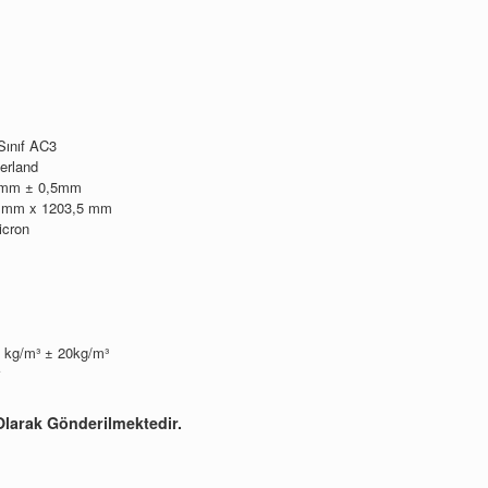
Sınıf AC3
erland
8 mm ± 0,5mm
,7 mm x 1203,5 mm
icron
 kg/m³ ± 20kg/m³
larak Gönderilmektedir.