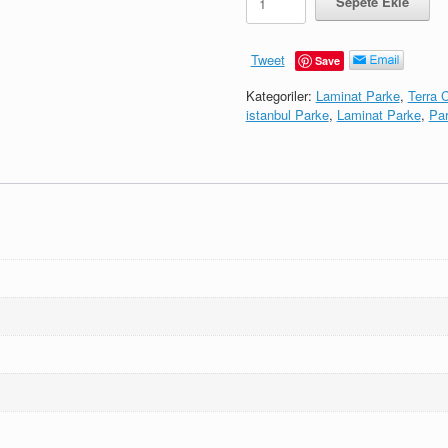
Sepete Ekle
adet
Tweet
Save
Kategoriler:
Laminat Parke
,
Terra C
istanbul Parke
,
Laminat Parke
,
Par