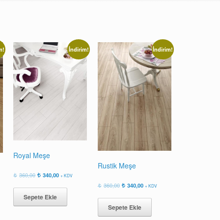
m!
İndirim!
İndirim!
Royal Meşe
Rustik Meşe
Orijinal
Şu
360,00
340,00
+ KDV
fiyat:
andaki
Orijinal
Şu
360,00
340,00
+ KDV
360,00.
fiyat:
fiyat:
andaki
Sepete Ekle
340,00.
360,00.
fiyat:
Sepete Ekle
340,00.