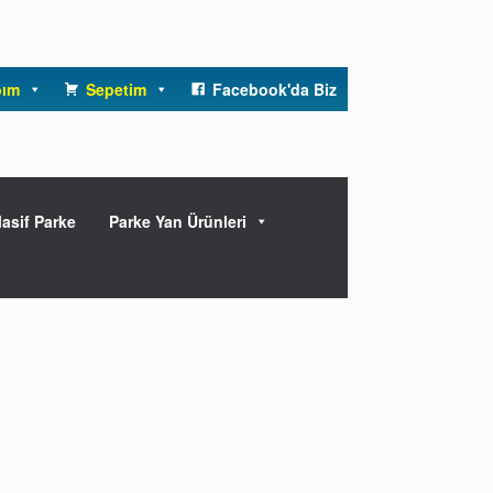
bım
Sepetim
Facebook'da Biz
asif Parke
Parke Yan Ürünleri