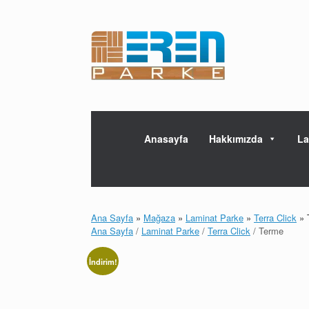
Skip
to
content
Anasayfa
Hakkımızda
La
Ana Sayfa
»
Mağaza
»
Laminat Parke
»
Terra Click
»
Ana Sayfa
/
Laminat Parke
/
Terra Click
/ Terme
İndirim!