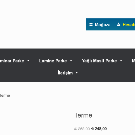
Mağaza
Hesa
minat Parke
Lamine Parke
Yağlı Masif Parke
M
İletişim
Terme
Terme
Orijinal
Şu
268,00
248,00
fiyat:
andaki