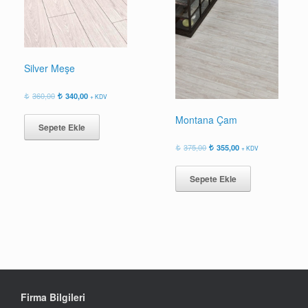
Silver Meşe
Orijinal
Şu
360,00
340,00
+ KDV
fiyat:
andaki
360,00.
fiyat:
Montana Çam
Sepete Ekle
340,00.
Orijinal
Şu
375,00
355,00
+ KDV
fiyat:
andaki
375,00.
fiyat:
Sepete Ekle
355,00.
Firma Bilgileri