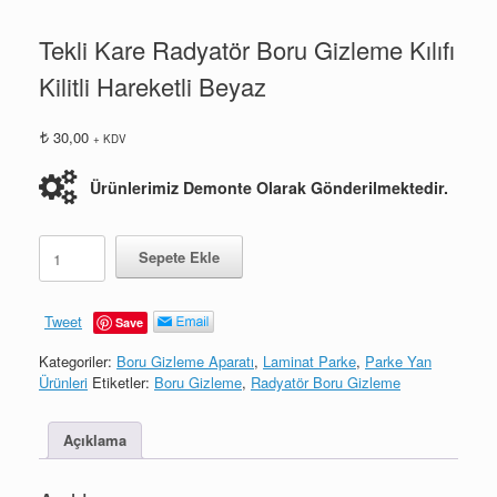
Tekli Kare Radyatör Boru Gizleme Kılıfı
Kilitli Hareketli Beyaz
30,00
+ KDV
Ürünlerimiz Demonte Olarak Gönderilmektedir.
Tekli
Sepete Ekle
Kare
Radyatör
Boru
Tweet
Save
Gizleme
Kılıfı
Kategoriler:
Boru Gizleme Aparatı
,
Laminat Parke
,
Parke Yan
Kilitli
Ürünleri
Etiketler:
Boru Gizleme
,
Radyatör Boru Gizleme
Hareketli
Beyaz
adet
Açıklama