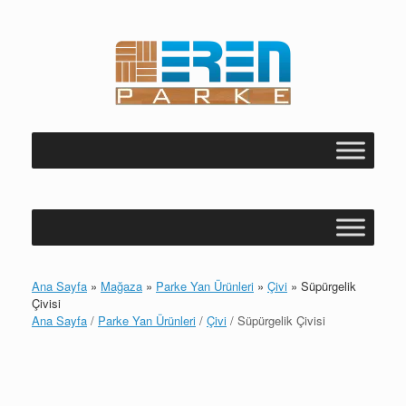
Skip
to
content
Ana Sayfa
»
Mağaza
»
Parke Yan Ürünleri
»
Çivi
»
Süpürgelik
Çivisi
Ana Sayfa
/
Parke Yan Ürünleri
/
Çivi
/ Süpürgelik Çivisi