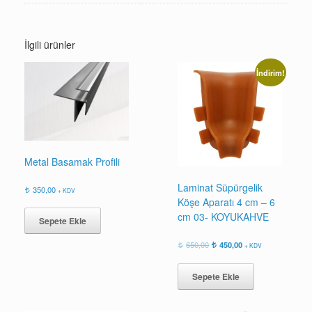
İlgili ürünler
İndirim!
Metal Basamak Profili
Laminat Süpürgelik
350,00
+ KDV
Köşe Aparatı 4 cm – 6
cm 03- KOYUKAHVE
Sepete Ekle
Orijinal
Şu
650,00
450,00
+ KDV
fiyat:
andaki
650,00.
fiyat:
Sepete Ekle
450,00.