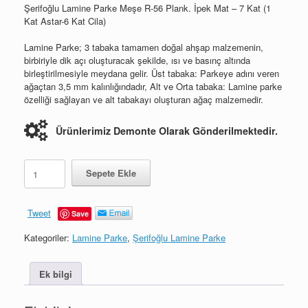
Şerifoğlu Lamine Parke Meşe R-56 Plank. İpek Mat – 7 Kat (1
Kat Astar-6 Kat Cila)
Lamine Parke; 3 tabaka tamamen doğal ahşap malzemenin,
birbiriyle dik açı oluşturacak şekilde, ısı ve basınç altında
birleştirilmesiyle meydana gelir. Üst tabaka: Parkeye adını veren
ağaçtan 3,5 mm kalınlığındadır, Alt ve Orta tabaka: Lamine parke
özelliği sağlayan ve alt tabakayı oluşturan ağaç malzemedir.
Ürünlerimiz Demonte Olarak Gönderilmektedir.
Meşe
Sepete Ekle
R-
56
Plank
Tweet
Save
Lamine
Parke
Kategoriler:
Lamine Parke
,
Şerifoğlu Lamine Parke
adet
Ek bilgi