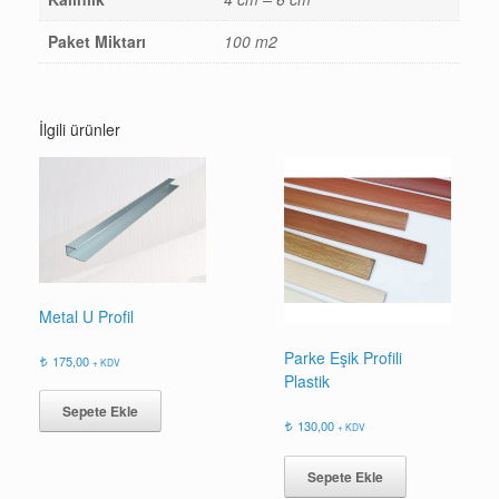
Paket Miktarı
100 m2
İlgili ürünler
Metal U Profil
Parke Eşik Profili
175,00
+ KDV
Plastik
Sepete Ekle
130,00
+ KDV
Sepete Ekle