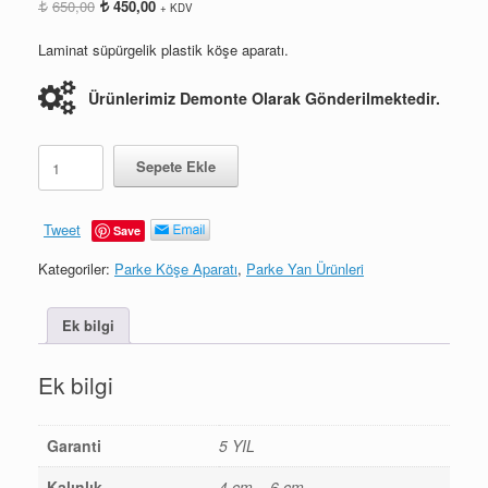
Orijinal
Şu
650,00
450,00
+ KDV
fiyat:
andaki
650,00.
fiyat:
Laminat süpürgelik plastik köşe aparatı.
450,00.
Ürünlerimiz Demonte Olarak Gönderilmektedir.
Laminat
Sepete Ekle
Süpürgelik
Köşe
Aparatı
Tweet
Save
4
cm
Kategoriler:
Parke Köşe Aparatı
,
Parke Yan Ürünleri
-
6
cm
Ek bilgi
12-
SÜT
Ek bilgi
BEYAZ
adet
Garanti
5 YIL
Kalınlık
4 cm – 6 cm