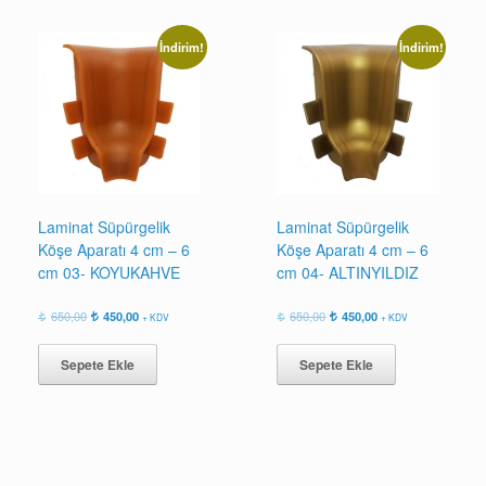
İndirim!
İndirim!
Laminat Süpürgelik
Laminat Süpürgelik
Köşe Aparatı 4 cm – 6
Köşe Aparatı 4 cm – 6
cm 03- KOYUKAHVE
cm 04- ALTINYILDIZ
Orijinal
Şu
Orijinal
Şu
650,00
450,00
650,00
450,00
+ KDV
+ KDV
fiyat:
andaki
fiyat:
andaki
650,00.
fiyat:
650,00.
fiyat:
Sepete Ekle
Sepete Ekle
450,00.
450,00.