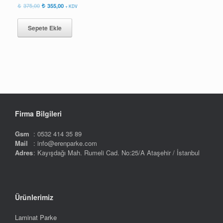
Orijinal
Şu
375,00
355,00
+ KDV
fiyat:
andaki
375,00.
fiyat:
Sepete Ekle
355,00.
Firma Bilgileri
Gsm
: 0532 414 35 89
Mail
: info@erenparke.com
Adres
: Kayışdağı Mah. Rumeli Cad. No:25/A Ataşehir / İstanbul
Ürünlerimiz
Laminat Parke