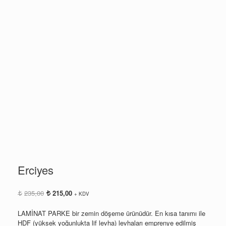
Erciyes
Orijinal
Şu
235,00
215,00
+ KDV
fiyat:
andaki
235,00.
fiyat:
LAMİNAT PARKE bir zemin döşeme ürünüdür. En kısa tanımı ile
215,00.
HDF (yüksek yoğunlukta lif levha) levhaları emprenye edilmiş