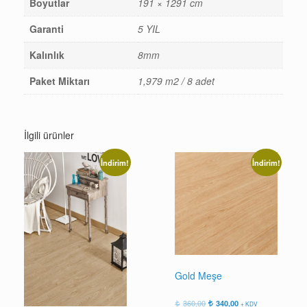
Boyutlar
191 × 1291 cm
Garanti
5 YIL
Kalınlık
8mm
Paket Miktarı
1,979 m2 / 8 adet
İlgili ürünler
İndirim!
İndirim!
Gold Meşe
Orijinal
Şu
360,00
340,00
+ KDV