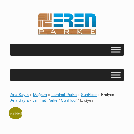
Skip
to
content
Ana Sayfa
»
Mağaza
»
Laminat Parke
»
SunFloor
»
Erciyes
Ana Sayfa
/
Laminat Parke
/
SunFloor
/ Erciyes
İndirim!