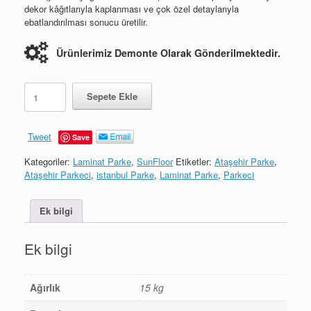
dekor kâğıtlarıyla kaplanması ve çok özel detaylarıyla
ebatlandırılması sonucu üretilir.
Ürünlerimiz Demonte Olarak Gönderilmektedir.
Erciyes
Sepete Ekle
adet
Tweet
Save
Kategoriler:
Laminat Parke
,
SunFloor
Etiketler:
Ataşehir Parke
,
Ataşehir Parkeci
,
istanbul Parke
,
Laminat Parke
,
Parkeci
Ek bilgi
Ek bilgi
Ağırlık
15 kg