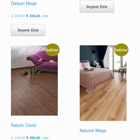
360,00.
fiyat:
Dalyan Meşe
Sepete Ekle
340,00.
Orijinal
Şu
375,00
355,00
+ KDV
fiyat:
andaki
375,00.
fiyat:
Sepete Ekle
355,00.
İndirim!
İndirim!
İtalyan Ceviz
Naturel Meşe
Orijinal
Şu
375,00
355,00
+ KDV