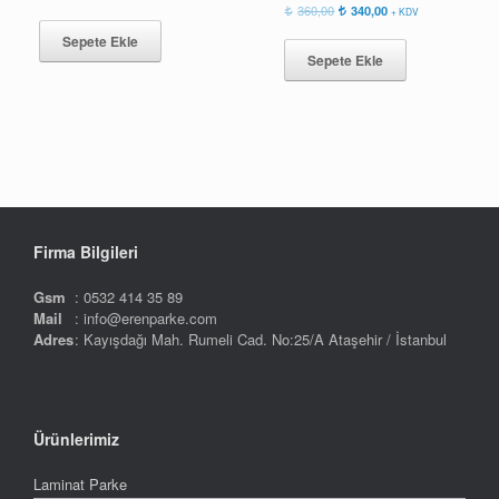
fiyat:
andaki
Orijinal
Şu
360,00
340,00
+ KDV
375,00.
fiyat:
fiyat:
andaki
Sepete Ekle
355,00.
360,00.
fiyat:
Sepete Ekle
340,00.
Firma Bilgileri
Gsm
: 0532 414 35 89
Mail
: info@erenparke.com
Adres
: Kayışdağı Mah. Rumeli Cad. No:25/A Ataşehir / İstanbul
Ürünlerimiz
Laminat Parke