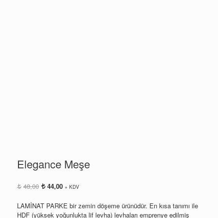
Elegance Meşe
Orijinal
Şu
48,00
44,00
+ KDV
fiyat:
andaki
48,00.
fiyat:
LAMİNAT PARKE bir zemin döşeme ürünüdür. En kısa tanımı ile
44,00.
HDF (yüksek yoğunlukta lif levha) levhaları emprenye edilmiş