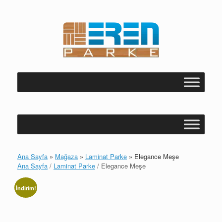
Skip
to
content
Ana Sayfa
»
Mağaza
»
Laminat Parke
»
Elegance Meşe
Ana Sayfa
/
Laminat Parke
/ Elegance Meşe
İndirim!