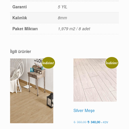
Garanti
5 YIL
Kalınlık
8mm
Paket Miktarı
1,979 m2 / 8 adet
İlgili ürünler
İndirim!
İndirim!
Silver Meşe
Orijinal
Şu
360,00
340,00
+ KDV
fiyat:
andaki