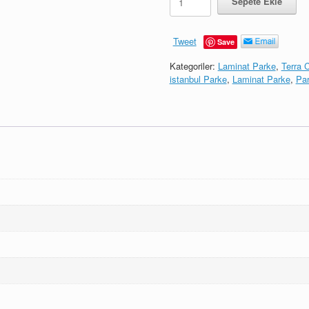
Sepete Ekle
Meşe
adet
Tweet
Save
Kategoriler:
Laminat Parke
,
Terra C
istanbul Parke
,
Laminat Parke
,
Par