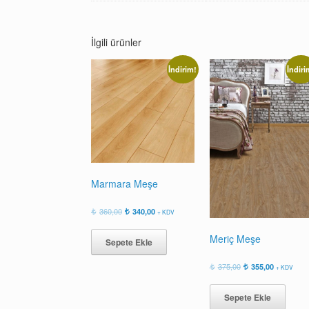
İlgili ürünler
İndirim!
İndiri
Marmara Meşe
Orijinal
Şu
360,00
340,00
+ KDV
fiyat:
andaki
360,00.
fiyat:
Meriç Meşe
Sepete Ekle
340,00.
Orijinal
Şu
375,00
355,00
+ KDV
fiyat:
andaki
375,00.
fiyat:
Sepete Ekle
355,00.