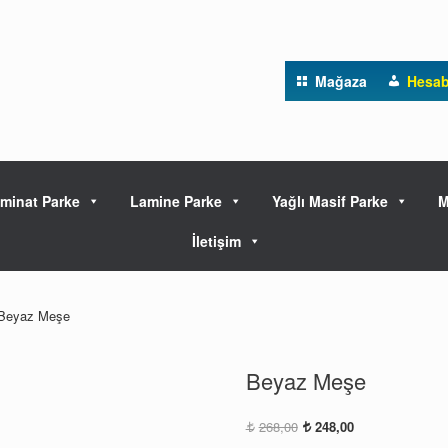
Mağaza
Hesa
minat Parke
Lamine Parke
Yağlı Masif Parke
M
İletişim
Beyaz Meşe
Beyaz Meşe
Orijinal
Şu
268,00
248,00
fiyat:
andaki