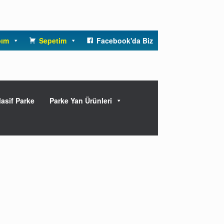
bım
Sepetim
Facebook'da Biz
asif Parke
Parke Yan Ürünleri