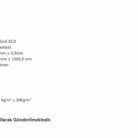
Sınıf AC3
erland
8 mm ± 0,5mm
,7 mm x 1203,5 mm
icron
 kg/m³ ± 20kg/m³
larak Gönderilmektedir.