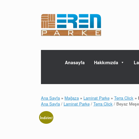
Skip
to
content
Anasayfa
Hakkımızda
La
Ana Sayfa
»
Mağaza
»
Laminat Parke
»
Terra Click
»
Ana Sayfa
/
Laminat Parke
/
Terra Click
/ Beyaz Meşe
İndirim!