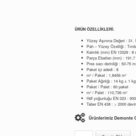
268,00.
fiyat:
248,00.
ÜRÜN ÖZELLİKLERİ:
Yüzey Aşınma Değeri : 31. 
Pah – Yüzey Özelliği : Tımb
Kalınlık (mm) EN 13329 : 
Parça Ebatları (mm) : 191
Pres sacı derinliği : 50-75 m
Paket içi adedi : 8
m² / Paket : 1,8456 m²
Paket Ağırlığı : 14 kg ± 1 kg
Paket / Palet : 60 paket
m² / Palet : 110,736 m²
Hdf yoğunluğu EN 323 : 900
Taber EN 438 : > 2000 devir
Ürünlerimiz Demonte O
Beyaz