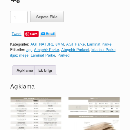
AGT
Sepete Ekle
Natura
-
Alara
Tweet
Save
Meşe
adet
Kategoriler:
AGT NATURE 8MM
,
AGT Parke
,
Laminat Parke
Etiketler:
agt
,
Ataşehir Parke
,
Ataşehir Parkeci
,
istanbul Parke
,
ılgaz meşe
,
Laminat Parke
,
Parkeci
Açıklama
Ek bilgi
Açıklama