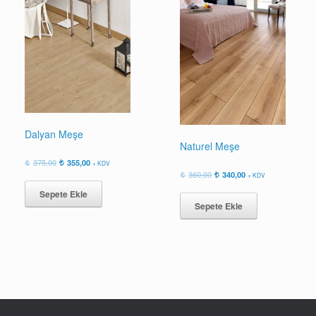
Dalyan Meşe
Naturel Meşe
Orijinal
Şu
375,00
355,00
+ KDV
fiyat:
andaki
Orijinal
Şu
360,00
340,00
+ KDV
375,00.
fiyat:
fiyat:
andaki
Sepete Ekle
355,00.
360,00.
fiyat:
Sepete Ekle
340,00.