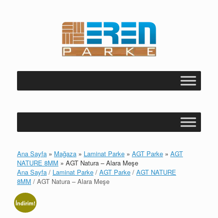
Skip
to
content
Ana Sayfa
»
Mağaza
»
Laminat Parke
»
AGT Parke
»
AGT
NATURE 8MM
»
AGT Natura – Alara Meşe
Ana Sayfa
/
Laminat Parke
/
AGT Parke
/
AGT NATURE
8MM
/ AGT Natura – Alara Meşe
İndirim!