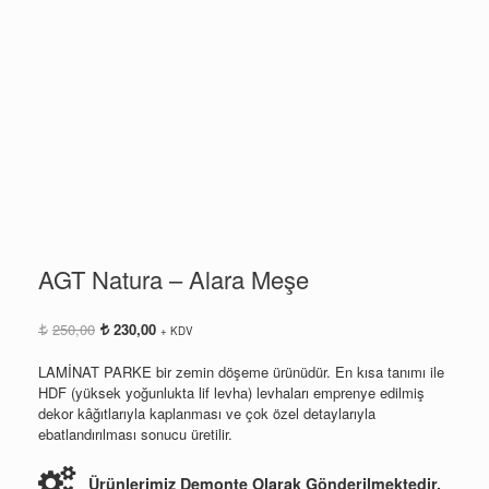
AGT Natura – Alara Meşe
Orijinal
Şu
250,00
230,00
+ KDV
fiyat:
andaki
250,00.
fiyat:
LAMİNAT PARKE bir zemin döşeme ürünüdür. En kısa tanımı ile
230,00.
HDF (yüksek yoğunlukta lif levha) levhaları emprenye edilmiş
dekor kâğıtlarıyla kaplanması ve çok özel detaylarıyla
ebatlandırılması sonucu üretilir.
Ürünlerimiz Demonte Olarak Gönderilmektedir.