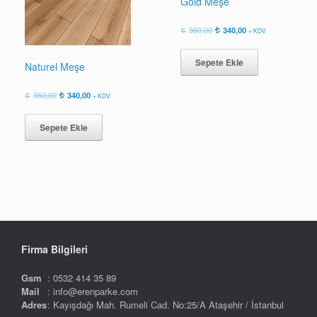
Gold Meşe
Orijinal
Şu
360,00
340,00
+ KDV
fiyat:
andaki
360,00.
fiyat:
Sepete Ekle
340,00.
Naturel Meşe
Orijinal
Şu
360,00
340,00
+ KDV
fiyat:
andaki
360,00.
fiyat:
Sepete Ekle
340,00.
Firma Bilgileri
Gsm
: 0532 414 35 89
Mail
: info@erenparke.com
Adres
: Kayışdağı Mah. Rumeli Cad. No:25/A Ataşehir / İstanbul