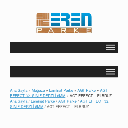
Skip
to
content
Ana Sayfa
»
Mağaza
»
Laminat Parke
»
AGT Parke
»
AGT
EFFECT 32. SINIF DERZLİ 8MM
»
AGT EFFECT – ELBRUZ
Ana Sayfa
/
Laminat Parke
/
AGT Parke
/
AGT EFFECT 32.
SINIF DERZLİ 8MM
/ AGT EFFECT – ELBRUZ