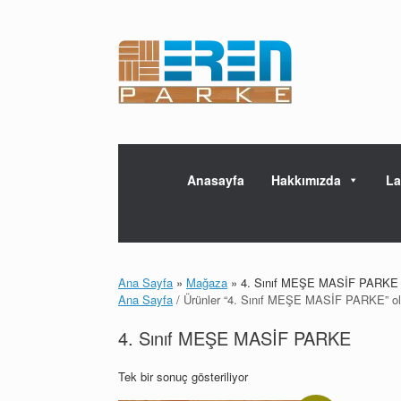
Skip
to
content
Anasayfa
Hakkımızda
La
Ana Sayfa
»
Mağaza
»
4. Sınıf MEŞE MASİF PARKE
Ana Sayfa
/ Ürünler “4. Sınıf MEŞE MASİF PARKE” ola
4. Sınıf MEŞE MASİF PARKE
Tek bir sonuç gösteriliyor