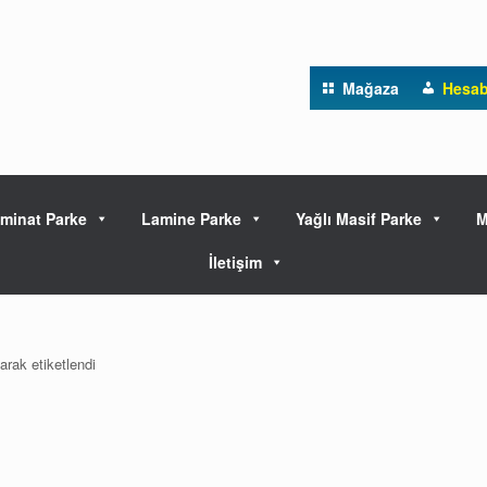
Mağaza
Hesa
minat Parke
Lamine Parke
Yağlı Masif Parke
M
İletişim
rak etiketlendi