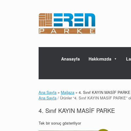
Skip
to
content
Anasayfa
Hakkımızda
La
Ana Sayfa
»
Mağaza
»
4. Sınıf KAYIN MASİF PARKE
Ana Sayfa
/ Ürünler “4. Sınıf KAYIN MASİF PARKE” ola
4. Sınıf KAYIN MASİF PARKE
Tek bir sonuç gösteriliyor