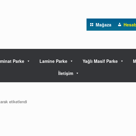
Mağaza
Hesa
minat Parke
Lamine Parke
Yağlı Masif Parke
M
İletişim
rak etiketlendi