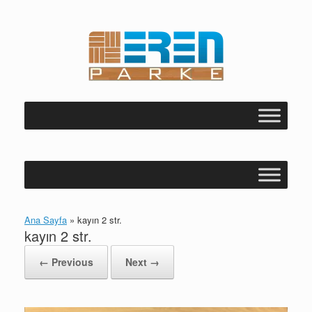
Skip
to
content
Ana Sayfa
»
kayın 2 str.
kayın 2 str.
← Previous
Next →