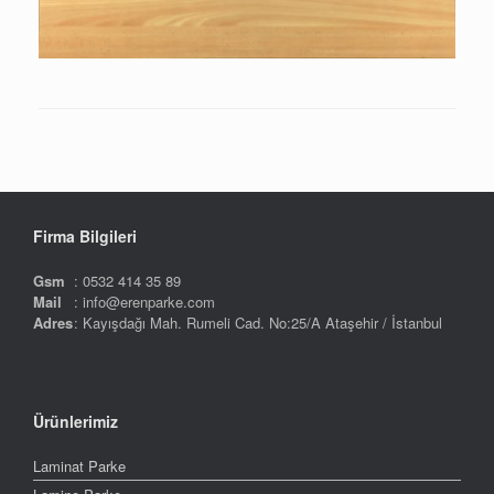
Firma Bilgileri
Gsm
: 0532 414 35 89
Mail
: info@erenparke.com
Adres
: Kayışdağı Mah. Rumeli Cad. No:25/A Ataşehir / İstanbul
Ürünlerimiz
Laminat Parke