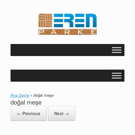
Skip
to
content
Ana Sayfa
»
doğal meşe
doğal meşe
← Previous
Next →