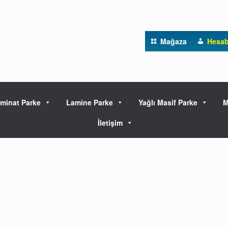
Mağaza
Hesa
minat Parke
Lamine Parke
Yağlı Masif Parke
M
İletişim