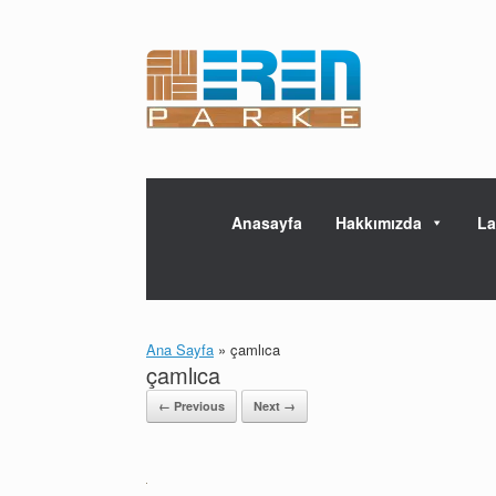
Skip
to
content
Anasayfa
Hakkımızda
La
Ana Sayfa
»
çamlıca
çamlıca
← Previous
Next →