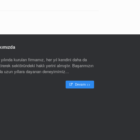
kımızda
yılında kurulan firmamız, her yıl kendini daha da
tirerek sektöründeki haklı yerini almıştır. Başarımızın
nda uzun yıllara dayanan deneyimimiz...
Devamı >>