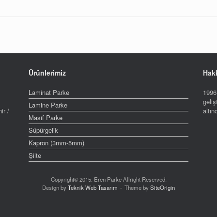
Ürünlerimiz
Hak
Laminat Parke
1996 
geliş
Lamine Parke
ir /
altı
Masif Parke
Süpürgelik
Kapron (3mm-5mm)
Şilte
Copyright© 2015. Eren Parke Allright Reserved.
Design by
Teknik Web Tasarım
Theme by
SiteOrigin