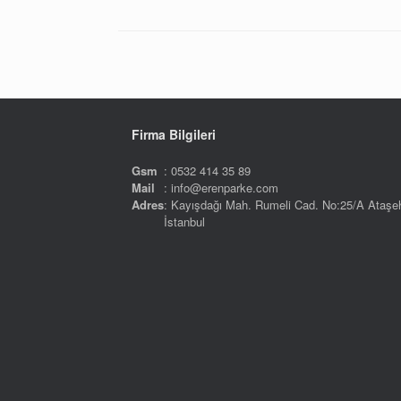
Firma Bilgileri
Gsm
: 0532 414 35 89
Mail
: info@erenparke.com
Adres
: Kayışdağı Mah. Rumeli Cad. No:25/A Ataşeh
İstanbul