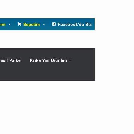
bım
Sepetim
Facebook'da Biz
asif Parke
Parke Yan Ürünleri