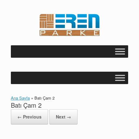
Skip
to
content
Ana Sayfa
»
Batı Çam 2
Batı Çam 2
← Previous
Next →