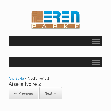
Skip
to
content
Ana Sayfa
»
Afselia İvoire 2
Afselia İvoire 2
← Previous
Next →