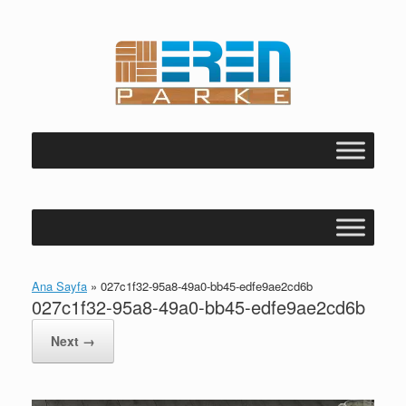
Skip
to
content
Ana Sayfa
»
027c1f32-95a8-49a0-bb45-edfe9ae2cd6b
027c1f32-95a8-49a0-bb45-edfe9ae2cd6b
Next →