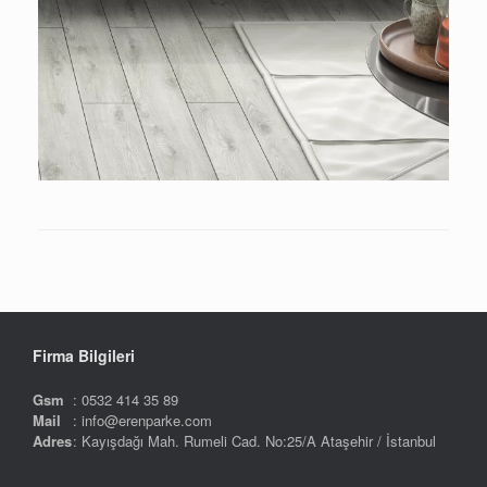
Firma Bilgileri
Gsm
: 0532 414 35 89
Mail
: info@erenparke.com
Adres
: Kayışdağı Mah. Rumeli Cad. No:25/A Ataşehir / İstanbul