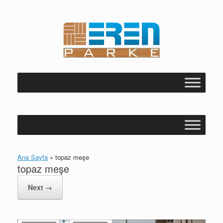
Skip
to
content
Ana Sayfa
»
topaz meşe
topaz meşe
Next →