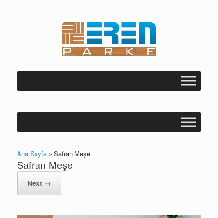
Skip
to
content
Ana Sayfa
»
Safran Meşe
Safran Meşe
Next →