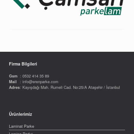
Firma Bilgileri
Gsm
: 0532 414 35 89
Mail
: info@erenparke.com
Adres
: Kayışdağı Mah. Rumeli Cad. No:25/A Ataşehir / İstanbul
Ürünlerimiz
Laminat Parke
Lamine Parke