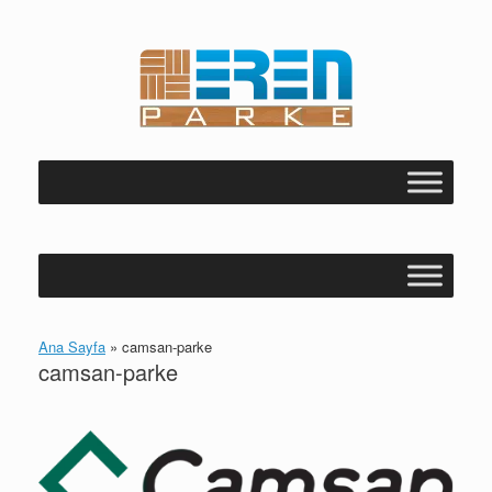
Skip
to
content
Ana Sayfa
»
camsan-parke
camsan-parke