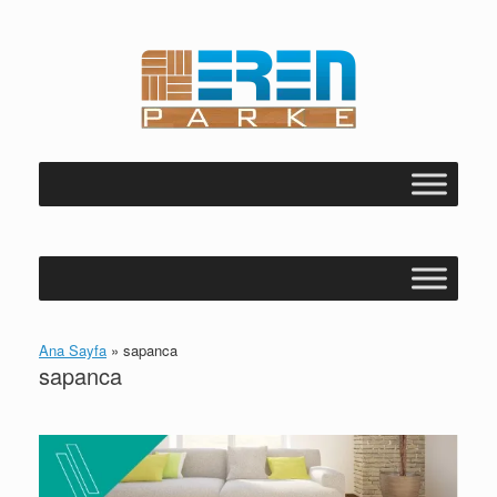
Skip
to
content
Ana Sayfa
»
sapanca
sapanca