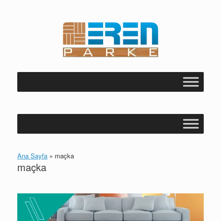
Skip
to
content
Ana Sayfa
»
maçka
maçka