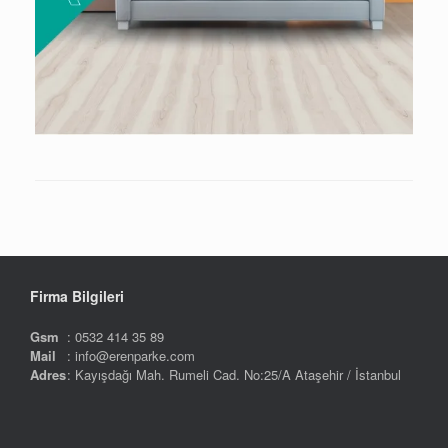
Firma Bilgileri
Gsm
: 0532 414 35 89
Mail
: info@erenparke.com
Adres
: Kayışdağı Mah. Rumeli Cad. No:25/A Ataşehir / İstanbul