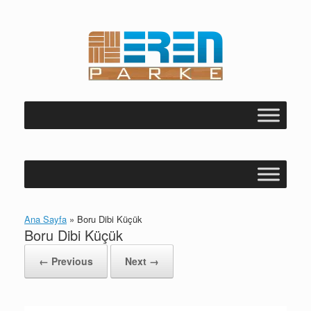
Skip
to
content
Ana Sayfa
»
Boru Dibi Küçük
Boru Dibi Küçük
← Previous
Next →