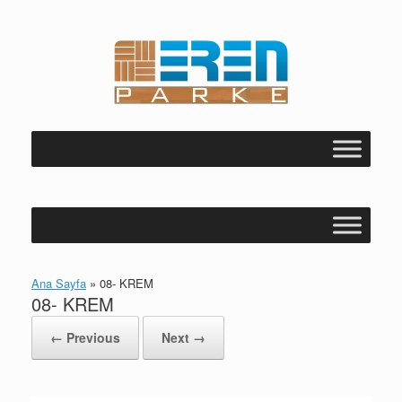
Skip
to
content
Ana Sayfa
»
08- KREM
08- KREM
← Previous
Next →