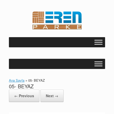
Skip
to
content
Ana Sayfa
»
05- BEYAZ
05- BEYAZ
← Previous
Next →