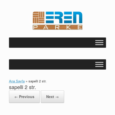
Skip
to
content
Ana Sayfa
»
sapelli 2 str.
sapelli 2 str.
← Previous
Next →