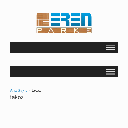
Skip
to
content
Ana Sayfa
»
takoz
takoz